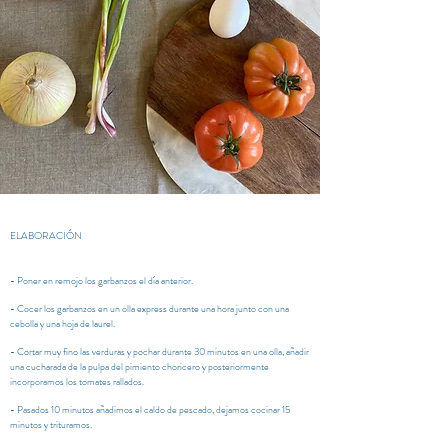
ELABORACIÓN
- Poner en remojo los garbanzos el día anterior.
- Cocer los garbanzos en un olla express durante una hora junto con una
cebolla y una hoja de laurel.
- Cortar muy fino las verduras y pochar durante 30 minutos en una olla, añadir
una cucharada de la pulpa del pimiento choricero y posteriormente
incorporamos los tomates rallados.
- Pasados 10 minutos añadimos el caldo de pescado, dejamos cocinar 15
minutos y trituramos.