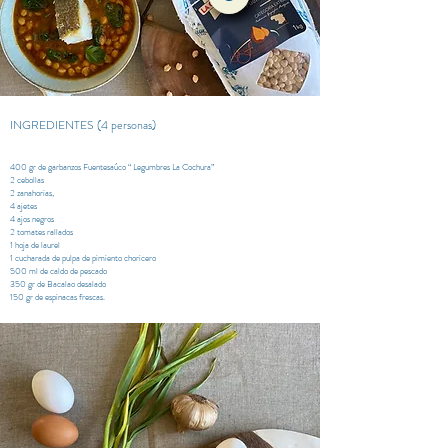
INGREDIENTES (4 personas)
400 gr de garbanzos Fuentesaúco “ Legumbres La Cochura”
2 cebollas
2 zanahorias,
4 ajetes
4 ajos negros
2 tomates rallados
1 hoja de laurel
1 cucharada de pulpa de pimiento choricero
500 ml de caldo de pescado
350 gr de Bacalao desalado
150 gr de espinacas frescas.