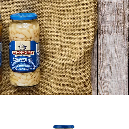
El valor 
no d